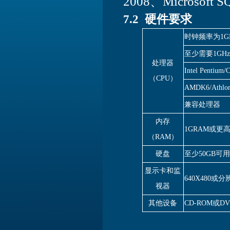
2008、Microsoft SQ
7.2 硬件要求
时钟频率为
1G
至少需要
1GHz
处理器
Intel Pentium/
（
CPU
）
AMDK6/Athlon
兼容处理器
内存
1GRAM
或更
（
RAM
）
硬盘
至少
50GB
可用
显示卡和监
640X480
或分
视器
其他设备
CD-ROM
或
DV