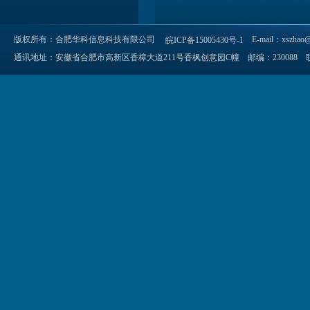
版权所有：合肥华科信息科技有限公司
E-mail：xszhao@
皖ICP备15005430号-1
通讯地址：安徽省合肥市高新区香樟大道211号香枫创意园C幢 邮编：230088 联系电话：055